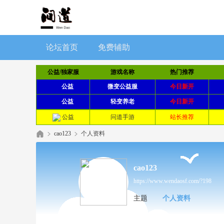
论坛首页
免费辅助
公益/独家服
游戏名称
热门推荐
公益
微变公益服
今日新开
公益
轻变养老
今日新开
公益
问道手游
站长推荐
公益
问道手游
站长推荐
cao123
个人资料
cao123
https://www.wendaosf.com/?198
主题
个人资料