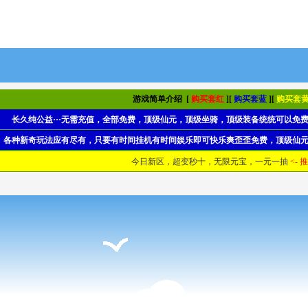
游戏简单介绍 [
购买套红
][
购买套蓝
][
购买套
长久纯公益···无需充值，全部免费，顶级仙元，顶级坐骑，顶级装备统统可以免费获
各种新奇玩法应有尽有，只要有时间挂机有时间娱乐即可快乐爽歪歪免费，顶级仙元，顶
今日新区，超变秒十，无限元宝，一元一抽
<-
推
今日新区，超变秒十，无限元宝，一元一抽
<-
推