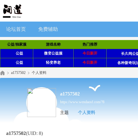
论坛首页
免费辅助
公益/独家服
游戏名称
热门推荐
公益
微变公益服
今日新开
长久纯公益
公益
轻变养老
今日新开
各种新奇玩
a1757502
个人资料
a1757502
https://www.wendaosf.com/?8
主题
个人资料
a1757502
(UID: 8)