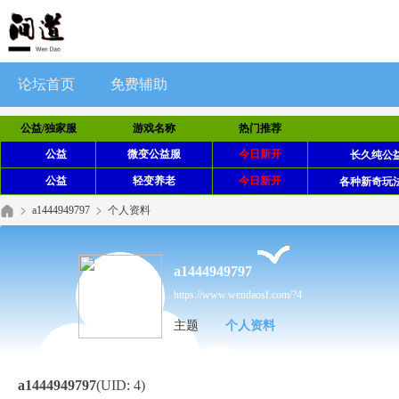
论坛首页
免费辅助
公益/独家服
游戏名称
热门推荐
公益
微变公益服
今日新开
长久纯公益
公益
轻变养老
今日新开
各种新奇玩
a1444949797
个人资料
a1444949797
https://www.wendaosf.com/?4
主题
个人资料
a1444949797
(UID: 4)